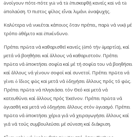
ἀνοίγουν πότε-πότε γιὰ νά τὰ ἐπισκεφθῇ κανείς καὶ νά τὰ
ἀπολαύση. Ὁ πιστὸς φίλος εἶναι λιμάνι ἀναψυχῆς.
Καλύτερα νά νικιέται κάποιος ὅταν πρέπει, παρὰ νά νικᾷ μέ
τρόπο ἀθέμιτο καὶ ἐπικίνδυνο.
Πρέπει πρῶτα νά καθαρισθεῖ κανείς (ἀπό τήν ἁμαρτία), καί
μετά νά βοηθήσει καί ἄλλους νά καθαριστοῦν. Πρέπει
πρῶτα νά ἀποκτήσει σοφία καί μέ τή σοφία του νά βοηθήσει
καί ἄλλους νά γίνουν σοφοί καί συνετοί. Πρέπει πρῶτα νά
γίνει ὁ ἴδιος φῶς καὶ μετά νά ὁδηγήσει ἄλλους πρός τό φῶς.
Πρέπει πρῶτα νά πλησιάσει τόν Θεό καὶ μετά νά
κατευθύνει καί ἄλλους πρός Ἐκεῖνον. Πρέπει πρῶτα νά
ἁγιασθῆ καὶ μετά νά ὁδηγήσει ἄλλους στόν ἁγιασμό. Πρέπει
πρῶτα νά ἀποκτήσει χέρια γιά νά χειραγωγήσει ἄλλους καί
γιά νά τούς συμβουλεύσει μέ σύνεση καί διάκριση.