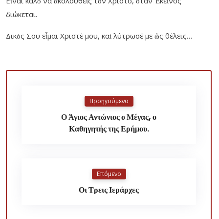
Εἶναι καλὸ νά ἀκολουθεῖς τὸν Χριστό, ὅταν Ἐκεῖνος
διώκεται.
Δικὸς Σου εἶμαι Χριστέ μου, καὶ λύτρωσέ με ὡς θέλεις…
Προηγούμενο
Ο Άγιος Αντώνιος ο Μέγας, ο
Καθηγητής της Ερήμου.
Επόμενο
Οι Τρεις Ιεράρχες