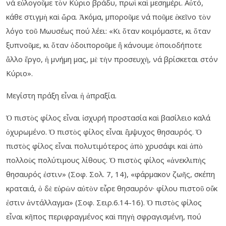
νά εὐλογοῦμε τὸν Κύριο βράδυ, πρωὶ καὶ μεσημέρι. Αὐτό,
κάθε στιγμὴ καὶ ὥρα. Ἀκόμα, μποροῦμε νά ποῦμε ἐκεῖνο τὸν
λόγο τοῦ Μωυσέως πού λέει: «Κι ὅταν κοιμόμαστε, κι ὅταν
ξυπνοῦμε, κι ὅταν ὁδοιποροῦμε ἢ κάνουμε ὁποιοδήποτε
ἄλλο ἔργο, ἡ μνήμη μας, μὲ τὴν προσευχὴ, νά βρίσκεται στόν
Κύριο».
Μεγίστη πράξη εἶναι ἡ ἀπραξία.
Ὁ πιστὸς φίλος εἶναι ἰσχυρή προστασία καὶ βασίλειο καλά
ὀχυρωμένο. Ὁ πιστὸς φίλος εἶναι ἔμψυχος θησαυρός. Ὁ
πιστὸς φίλος εἶναι πολυτιμότερος ἀπὸ χρυσάφι καὶ ἀπὸ
πολλοὺς πολύτιμους λίθους. Ὁ πιστὸς φίλος «ἀνεκλιπὴς
θησαυρός ἐστιν» (Σοφ. Σολ. 7, 14), «φάρμακον ζωῆς, σκέπη
κραταιά, ὁ δὲ εὑρὼν αὐτὸν εὗρε θησαυρόν· φίλου πιστοῦ οὔκ
ἐστιν ἀντάλλαγμα» (Σοφ. Σειρ.6.14-16). Ὁ πιστὸς φίλος
εἶναι κῆπος περιφραγμένος καὶ πηγὴ σφραγισμένη, πού