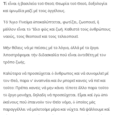
Τ
ί εἶναι ἡ βασιλεία τοῦ Θεοῦ; Θεωρία τοῦ Θεοῦ, δοξολογία
καὶ ὑμνῳδία μαζί μέ τοὺς ἀγγέλους.
Τό Ἅγιο Πνεῦμα ἀποκαλύπτεται, φωτίζει, ζωοποιεῖ, ἤ
μᾶλλον εἶναι τὸ Ἴδιο φῶς καὶ ζωή. Καθιστᾶ τοὺς ἀνθρώπους
ναούς, τοὺς θεοποιεῖ καὶ τοὺς τελειοποιεῖ.
Μήν θέλεις νά μὲ πείσεις μέ τὰ λόγια, ἀλλά μέ τὰ ἔργα.
Ἀποστρέφομαι τήν διδασκαλία πού εἶναι ἀντιθέτη μέ τὸν
τρόπο ζωῆς.
Καλύτερα νά προσεύχεται ὁ ἄνθρωπος καὶ νά συνομιλεῖ μέ
τὸν Θεό, παρὰ ν’ ἀναπνέει·καὶ ἂν μπορεῖ κανεὶς νά πεῖ καὶ
τοῦτο: Πρέπει κανεὶς νά μὴν κάνει τίποτε ἄλλο παρὰ τοῦτο
τὸ ἔργο μονάχα, δηλαδὴ νά προσεύχεται. Εἶμαι καί ἑγὼ ἀπὸ
ἐκείνους πού ἐπαινοῦν τὸν Θεῖο νόμο, ὁ ὁποῖος μᾶς
παραγγέλλει νά μελετοῦμε μέρα καὶ νύχτα. Νά ψάλλουμε καί