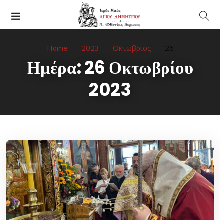
Home
2023
Οκτώβριος
26
Ημέρα:
26 Οκτωβρίου
2023