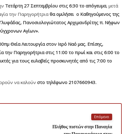
την
Τετάρτη 27 Σεπτεμβρίου στις 6:30 το απόγευμα
, μετά
αγία την Παρηγορήτρια
θα ομιλήσει ο Καθηγούμενος της
ς Γλυφάδας, Πανοσιολογιώτατος Αρχιμανδρίτης π. Νήφων
σύγχρονων Αγίων».
00πμ Θεία Λειτουργία στον Ιερό Ναό μας. Επίσης,
α την Παρηγορήτρια στις 11:00 το πρωί και στις 6:00 το
ικτές για τους ευλαβείς προσκυνητές από τις 7:00 το
πορούν να καλούν
στο τηλέφωνο 2107660943.
Επόμενο
Πλήθος πιστών στην Παναγία
την Παρηγορήτρια στον