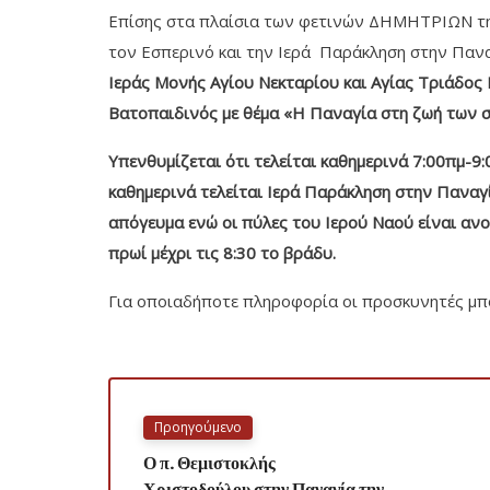
Επίσης στα πλαίσια των φετινών ΔΗΜΗΤΡΙΩΝ 
τον Εσπερινό και την Ιερά Παράκληση στην Παν
Ιεράς Μονής Αγίου Νεκταρίου και Αγίας Τριάδο
Βατοπαιδινός με θέμα «Η Παναγία στη ζωή των 
Υπενθυμίζεται ότι τελείται καθημερινά 7:00πμ-9:
καθημερινά τελείται Ιερά Παράκληση στην Παναγί
απόγευμα ενώ οι πύλες του Ιερού Ναού είναι ανο
πρωί μέχρι τις 8:30 το βράδυ.
Για οποιαδήποτε πληροφορία οι προσκυνητές μ
Προηγούμενο
Ο π. Θεμιστοκλής
Χριστοδούλου στην Παναγία την