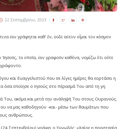
22 Σεπτεμβρίου, 2023
τινα ἐὰν γράφηται καθ’ ἕν, οὐδὲ αὐτὸν οἶμαι τὸν κόσμον
 Ἰησοῦς, τὰ ὁποῖα, ἐὰν γραφοῦν καθένα, νομίζω ὅτι οὔτε
 ἐγράφοντο.
ου και Ευαγγελιστού που σε λίγες ημέρες θα εορτάσει η
τα όσα εποίησε ο Ιησούς στο πέρασμά Του από τη γη.
ά Του, ακόμα και μετά την ανάληψή Του στους Ουρανούς.
 Του να μας καθοδηγούν -και- μέσω των θαυμάτων που
τους ανθρώπους.
(24 Σεπτεμβρίου) γράφει ο Υμνωδός: «Χαίρε η προστασία