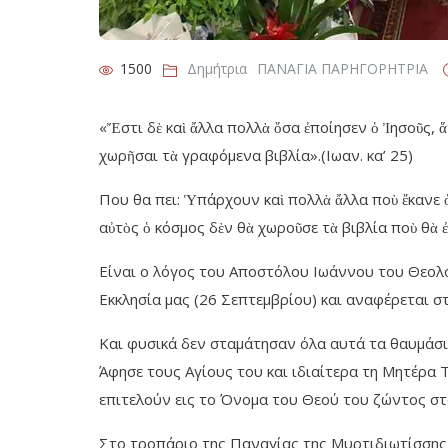
1500
Δημήτρια
ΠΑΝΑΓΙΑ ΠΑΡΗΓΟΡΗΤΡΙΑ
«Ἔστι δὲ καὶ ἄλλα πολλὰ ὅσα ἐποίησεν ὁ Ἰησοῦς, ἅ
χωρῆσαι τὰ γραφόμενα βιβλία».(Ιωαν. κα’ 25)
Που θα πει: Ὑπάρχουν καὶ πολλὰ ἄλλα ποὺ ἔκανε ὁ
αὐτὸς ὁ κόσμος δὲν θὰ χωροῦσε τὰ βιβλία ποὺ θὰ
Είναι ο λόγος του Αποστόλου Ιωάννου του Θεολόγ
Εκκλησία μας (26 Σεπτεμβρίου) και αναφέρεται σ
Και φυσικά δεν σταμάτησαν όλα αυτά τα θαυμάσι
Άφησε τους Αγίους του και ιδιαίτερα τη Μητέρα
επιτελούν εις το Όνομα του Θεού του ζώντος σ
Στο τροπάριο της Παναγίας της Μυρτιδιωτίσσης 