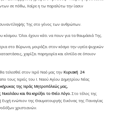
ντων σε πόθω, Χαίρε η τω παραλύτω την ίασιν
ης συναντίληψής Της στο γένος των ανθρώπων.
υ κόσμου. Όλοι έχουν κάτι να πουν για τα θαυμάσιά Της.
τρια στο Βύρωνα, μοιράζει στον κόσμο την υγεία ψυχικών
αταστάσεις, χαρίζει παρηγορία και ελπίδα σε όποιον
α τελεσθεί στον Ιερό Ναό μας την
Κυριακή 24
πο τους Ιερείς του Ι. Ναού Αγίου Δημητρίου Νέας
κήρυκας της Ιεράς Μητροπόλεώς μας,
Νικολάου και θα κηρύξει το Θείο Λόγο.
Στο τέλος της
κή Ευχή ενώπιον της Θαυματουργής Εικόνας της Παναγίας
θοδόξων χριστιανών.