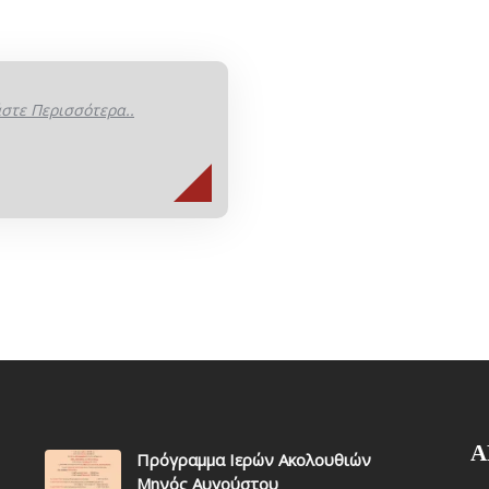
στε Περισσότερα..
Α
Πρόγραμμα Ιερών Ακολουθιών
Μηνός Αυγούστου