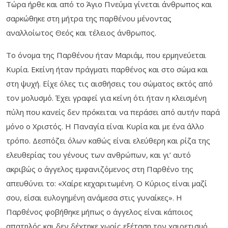
Τώρα ήρθε και από το Άγιο Πνεύμα γίνεται άνθρωπος και
σαρκώθηκε στη μήτρα της παρθένου μένοντας
αναλλοίωτος Θεός και τέλειος άνθρωπος.
Το όνομα της Παρθένου ήταν Μαριάμ, που ερμηνεύεται
Κυρία. Εκείνη ήταν πράγματι παρθένος και στο σώμα και
στη ψυχή. Είχε όλες τις αισθήσεις του σώματος εκτός από
τον μολυσμό. Έχει γραφεί για κείνη ότι ήταν η κλεισμένη
πύλη που κανείς δεν πρόκειται να περάσει από αυτήν παρά
μόνο ο Χριστός. Η Παναγία είναι Κυρία και με ένα άλλο
τρόπο. Δεσπόζει όλων καθώς είναι ελεύθερη και ρίζα της
ελευθερίας του γένους των ανθρώπων, και γι’ αυτό
ακριβώς ο άγγελος εμφανιζόμενος στη Παρθένο της
απευθύνει το: «Χαίρε κεχαριτωμένη. Ο Κύριος είναι μαζί
σου, είσαι ευλογημένη ανάμεσα στις γυναίκες». Η
Παρθένος φοβήθηκε μήπως ο άγγελος είναι κάποιος
απατηλός και δεν δέχτηκε χωρίς εξέταση τον χαιρετισμό.