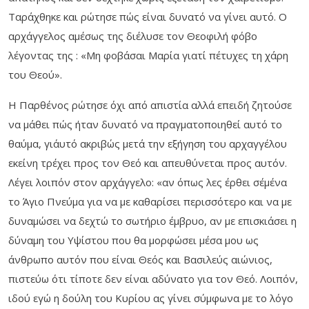
Ταράχθηκε και ρώτησε πώς είναι δυνατό να γίνει αυτό. Ο
αρχάγγελος αμέσως της διέλυσε τον Θεοφιλή φόβο
λέγοντας της : «Μη φοβάσαι Μαρία γιατί πέτυχες τη χάρη
του Θεού».
Η Παρθένος ρώτησε όχι από απιστία αλλά επειδή ζητούσε
να μάθει πώς ήταν δυνατό να πραγματοποιηθεί αυτό το
θαύμα, γι΄αυτό ακριβώς μετά την εξήγηση του αρχαγγέλου
εκείνη τρέχει προς τον Θεό και απευθύνεται προς αυτόν.
Λέγει λοιπόν στον αρχάγγελο: «αν όπως λες έρθει σ΄εμένα
το Άγιο Πνεύμα για να με καθαρίσει περισσότερο και να με
δυναμώσει να δεχτώ το σωτήριο έμβρυο, αν με επισκιάσει η
δύναμη του Υψίστου που θα μορφώσει μέσα μου ως
άνθρωπο αυτόν που είναι Θεός και Βασιλεύς αιώνιος,
πιστεύω ότι τίποτε δεν είναι αδύνατο για τον Θεό. Λοιπόν,
ιδού εγώ η δούλη του Κυρίου ας γίνει σύμφωνα με το λόγο