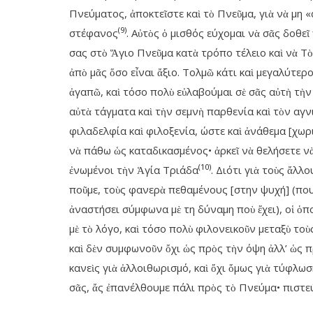
Πνεύματος, ἀποκτεῖστε καὶ τὸ Πνεῦμα, γιὰ νὰ μη «
(9)
στέφανος
. Αὐτὸς ὁ μισθός εύχομαι νὰ σᾶς δοθε
σας στὸ Ἅγιο Πνεῦμα κατὰ τρόπο τέλειο καὶ νὰ Τὸ 
ἀπὸ μᾶς ὅσο εἶναι ἄξιο. Τολμῶ κάτι καὶ μεγαλύτε
ἀγαπῶ, καὶ τόσο πολὺ εὐλαβούμαι σὲ σᾶς αὐτὴ τὴν 
αὐτὰ τάγματα καὶ τὴν σεμνὴ παρθενία καὶ τὸν αγν
φιλαδελφία καὶ φιλοξενία, ώστε καὶ ἀνάθεμα [χωρι
νὰ πάθω ὡς καταδικασμένος• ἀρκεῖ νὰ θελήσετε νὰ
(10)
ἐνωμένοι τὴν Ἁγία Τριάδα
. Διότι γιὰ τοὺς ἄλλ
ποῦμε, τοὺς φανερὰ πεθαμένους [στην ψυχή] (που
ἀναστήσει σύμφωνα μὲ τη δύναμη ποὺ ἔχει), οἱ ὁ
μὲ τὸ λόγο, καὶ τόσο πολὺ φιλονεικοῦν μεταξὺ το
καὶ δὲν συμφωνοῦν ὄχι ὡς πρὸς τὴν όψη ἀλλ’ ὡς π
κανεὶς γιὰ ἀλλοιθωρισμό, καὶ ὄχι ὅμως γιὰ τύφλω
σᾶς, ἄς ἐπανέλθουμε πάλι πρὸς τὸ Πνεύμα• πιστε