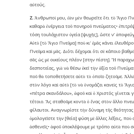
αὐτούς.
Ζ.
Ἀνθρωποὶ μου, ἐὰν μὲν θεωρεῖτε ὅτι τὸ Ἅγιο Πνε
καθαρὰ ἐνέργεια τοῦ πονηροῦ πνεύματος• ἐπιτρέψ
τόση τουλάχιστον ὑγεία [ψυχῆς], ὥστε ν’ ἀποφεύγ
Αὐτὸ [τὸ Ἅγιο Πνεῦμα] ποὺ κι’ ἐμᾶς κάνει ἐλευθέρο
Πνεῦμα καὶ μᾶς. Διότι δέχομαι ὅτι σὲ κάποιο βαθμὸ
σᾶς ὡς μὲ οικείους πλέον [στην πίστη]. Ἤ παραχω
δεσποτείας, γιὰ νὰ θέσω ἐκεῖ τὴν ἀξία τοῦ Πνεύμα
ποῦ θὰ τοποθετήσετε αὐτὸ τὸ ὁποῖο ζητοῦμε. Ἀλλ
στὸν λόγο καὶ αὐτὸ [τὸ νὰ ὁνομάζει κανεὶς τὸ Ἅγ
«πέτρα σκανδάλου», ἀφοῦ καὶ ὁ Χριστός γίνεται γ
τέτοιο. Ἄς σταθοῦμε κοντὰ ὁ ἕνας στὸν ἄλλο πνε
φίλαυτοι. Αναγνωρίστε τὴν δύναμη τῆς θεότητας κ
ὁμολογεῖστε τὴν [θεία] φύση μὲ ἄλλες λέξεις, ποὺ
ἀσθενεῖς• ἀφοῦ ὑποκλέψουμε μὲ τρόπο αὐτὰ ποὺ σᾶς