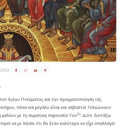
12 Ιουνίου, 2022
12 Ιουνίου, 2022
 2022
)
τοῦ Ἁγίου Πνεύματος καὶ τὴν πραγματοποίηση τῆς
στήριο, πόσο καὶ μεγάλο εἶναι καὶ σεβαστό! Τελειώνουν
(1)
 ἢ μᾶλλον μὲ τη σωματικὴ παρουσία Του
. Διότι διστάζω
ορεῖ νὰ μὲ πείσει ὅτι θὰ ἦταν καλύτερα νὰ εἶχε ἀπαλλαγεῖ