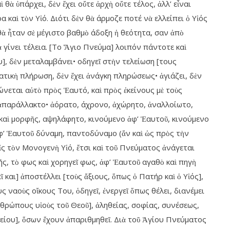
θὰ ὑπάρχει, δὲν ἔχει οὔτε ἀρχὴ οὔτε τέλος, ἀλλ’ εἶναι
 καὶ τὸν Υἱό. Διότι δὲν θὰ άρμοζε ποτέ νὰ ελλείπει ὁ Υἱός
θὰ ἦταν σὲ μέγιστο βαθμὸ άδοξη ἡ θεότητα, σαν ἀπὸ
 γίνει τέλεια. [Το Ἅγιο Πνεύμα] λοιπόν πάντοτε καὶ
υ], δὲν μεταλαμβάνει• οδηγεῖ στὴν τελείωση [τους
τικὴ πλήρωση, δὲν ἔχει ἀνάγκη πληρώσεως• ἁγιάζει, δὲν
ώνεται αὐτὸ πρὸς Ἑαυτό, καὶ πρὸς ἐκείνους μὲ τοὺς
ὶ ἀπαράλλακτο• ἀόρατο, άχρονο, ἀχώρητο, ἀναλλοίωτο,
καὶ μορφῆς, αψηλάφητο, κινούμενο ἀφ’ Ἑαυτοῦ, κινούμενο
φ’ Ἑαυτοῦ δύναμη, παντοδύναμο (ἄν καὶ ὡς πρὸς τὴν
ς τὸν Μονογενὴ Υἱό, ἔτσι καὶ τοῦ Πνεύματος ἀνάγεται
ής, τὸ φως καὶ χορηγεῖ φως, ἀφ’ Ἑαυτοῦ αγαθὸ καὶ πηγὴ
 και] ἀποστέλλει [τοὺς ἄξιους, ὅπως ὁ Πατήρ καὶ ὁ Υἱός],
ς ναοὺς οἴκους Του, ὁδηγεῖ, ἐνεργεῖ ὅπως θέλει, διανέμει
νθρώπους υἱοὺς τοῦ Θεοῦ], ἀληθείας, σοφίας, συνέσεως,
είου], ὅσων ἔχουν ἀπαριθμηθεῖ. Διὰ τοῦ Ἁγίου Πνεύματος