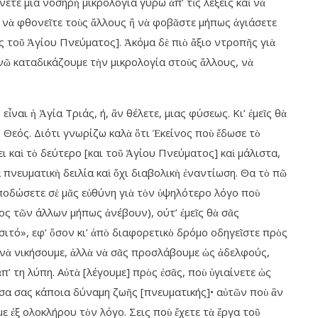
ετε μια νοσηρὴ μικρολογία γύρω ἀπ’ τὶς λέξεις καὶ νὰ
ν νὰ φθονεῖτε τοὺς ἄλλους ἢ νὰ φοβᾶστε μήπως ἁγιάσετε
ς τοῦ Ἁγίου Πνεύματος]. Ἀκόμα δὲ πιὸ ἄξιο ντροπῆς γιὰ
ἐνῶ καταδικάζουμε τὴν μικρολογία στοὺς ἄλλους, νὰ
ναι ἡ Ἁγία Τριάς, ή, ἂν θέλετε, μιας φύσεως. Κι’ ἐμεῖς θὰ
η Θεός. Διότι γνωρίζω καλὰ ὅτι Ἐκείνος ποὺ ἔδωσε τὸ
ι καὶ τὸ δεύτερο [και τοῦ Ἁγίου Πνεύματος] καὶ μάλιστα,
α πνευματικὴ δειλία καὶ ὄχι διαβολικὴ ἐναντίωση. Θα τὸ πῶ
ἀποδώσετε σὲ μᾶς εὐθύνη γιὰ τὸν ὑψηλότερο λόγο ποὺ
ος τῶν άλλων μήπως ἀνέβουν), ούτ’ ἐμεῖς θὰ σᾶς
ιτό», εφ’ ὅσον κι’ ἀπὸ διαφορετικὸ δρόμο οδηγεῖστε πρὸς
ε νὰ νικήσουμε, ἀλλὰ νὰ σᾶς προσλάβουμε ὡς ἀδελφούς,
’ τη λύπη. Αὐτὰ [λέγουμε] πρὸς ἐσᾶς, ποὺ ὑγιαίνετε ὡς
έσα σας κάποια δύναμη ζωῆς [πνευματικής]• αὐτῶν ποὺ ἂν
ε ἐξ ολοκλήρου τὸν λόγο. Σεις ποὺ ἔχετε τὰ ἔργα τοῦ