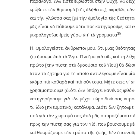
παράλογο, ἐνῶ εἶστε εὔρωστοι στὴν ψυχή, νὰ δείχν
κρύβετε τὸν θησαυρὸ [τῆς ἀλήθειας], ἀκριβῶς σὰ
καὶ τὴν γλώσσα σας [μὲ τὴν ὁμολογία τῆς θεότητα
μᾶς εἶναι νὰ πάθουμε αὐτὸ ποὺ κατηγοροῦμε, καὶ 
(8)
μικρολογοῦμε ἐμεῖς γύρω ἀπ’ τὰ γράμματα
.
Η.
Ομολογείστε, άνθρωποὶ μου, ὅτι μιας θεότητας εἶ
ζητήσουμε ἀπὸ τὸ Ἅγιο Πνεῦμα γιὰ σᾶς καὶ τη λέξ
πρώτο [την πίστη στὸ ὁμοούσιο τοῦ Υἱού] θὰ δώσε
ὅταν τὸ ζήτημα γιὰ τὸ ὁποῖο ἀντιλέγουμε εἶναι μί
ἀκόμα πιὸ καθαρὰ καὶ πιὸ σύντομα. Μήτε σεις ν’ 
χρησιμοποιοῦμε (διότι δὲν ὑπάρχει κανένας φθόν
κατηγορήσουμε γιὰ τὸν μέχρι τώρα δικὸ σας «προσ
τὸ ἵδιο [πνευματικό] κατάλυμα. Διότι δὲν ζητοῦμ
ποὺ γιὰ τὸν χωρισμό σας ἀπὸ μᾶς σπαραζόμαστε ἀπ
πρὸς τὴν πίστη σας γιὰ τὸν Υἱό, ποῦ βρίσκουμε μ
καὶ θαυμάζουμε τὸν τρόπο τῆς ζωής, δὲν ἐπαινοῦμ