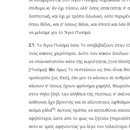
ἐπιθυμῶ κι’ ἂν ὄχι τόσον, ἀλλ’ ὅσος ἀπαιτεῖται σ
δεσποτική, καὶ ὄχι μὲ τρόπο δουλικό, οὔτε περιμ
ὅπου θέλει, καὶ σ’ ὅσους θέλει, καὶ ὅποτε καὶ ὅσο
νὰ μιλοῦμε γιὰ τὸ Ἅγιο Πνεῦμα.
ΣΤ.
Τὸ Ἅγιο Πνεῦμα ὅσοι Τὸ ὑποβιβάζουν στὴν τάξη
τοὺς κακοὺς χειρότεροι. Διότι τῶν κακῶν δούλων ε
νὰ ἐπαναστατοῦν κατὰ τῆς κυριότητας [τοῦ Θεοῦ] 
[Πνεῦμα]. Ὅσοι ὅμως Τὸ πιστεύουν ὡς Θεὸ εἶναι θε
ὁμολογοῦν [ὡς Θεό], ἐάν μὲν τὸ κάνουν σὲ ἀνθρώπ
κάνουν σ’ ὅσους ἔχουν φρόνημα χαμηλό, θεωροῦντ
στὸν πηλὸ [δηλ. τὴν ἀλήθεια τῆς πίστεως σ’ ἐκείν
ἀσθενικὴ ἦχο βροντῆς καὶ σὲ ἀδύνατους ὀφθαλμοὺ
(5)
ἀκόμα γάλα
. Αυτοὺς πρέπει νὰ κατευθύνει κανεὶ
ὑψηλότερα, ὥστε ἀπὸ τὸ φως νὰ ζητοῦν [περισσότ
αὐτὸ κι’ ἐμεῖς ἀφήνοντας γιὰ λίγο τὸν τελειότερο 