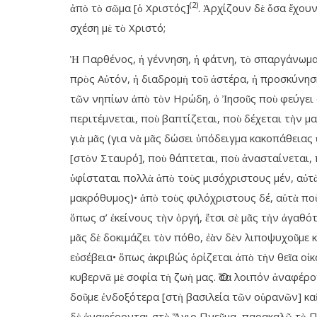
(2)
ἀπὸ τὸ σῶμα [ὁ Χριστός]
. Ἀρχίζουν δὲ ὅσα ἔχου
σχέση μὲ τὸ Χριστό;
Ἡ Παρθένος, ἡ γέννηση, ἡ φάτνη, τὸ σπαργάνωμα,
πρὸς Αὐτόν, ἡ διαδρομὴ τοῦ ἀστέρα, ἡ προσκύνη
τῶν νηπίων ἀπὸ τὸν Ηρώδη, ὁ Ἰησοῦς ποὺ φεύγει 
περιτέμνεται, ποὺ βαπτίζεται, ποὺ δέχεται τὴν μ
γιὰ μᾶς (για νὰ μᾶς δώσει ὑπόδειγμα κακοπάθεια
[στὸν Σταυρό], ποὺ θάπτεται, ποὺ ἀνασταίνεται, 
ὑφίσταται πολλὰ ἀπὸ τοὺς μισόχριστους μέν, αὐτὰ 
μακρόθυμος)• ἀπὸ τοὺς φιλόχριστους δέ, αὐτὰ πο
ὅπως σ’ ἐκείνους τὴν ὁργή, ἔτσι σὲ μᾶς τὴν ἀγαθότ
μᾶς δὲ δοκιμάζει τὸν πόθο, ἐὰν δὲν λιποψυχοῦμε κ
εὐσέβεια• ὅπως ἀκριβώς ὁρίζεται ἀπὸ τὴν θεῖα οἰκ
κυβερνᾶ μὲ σοφία τὴ ζωὴ μας. Ὅσα λοιπόν ἀναφέρον
δοῦμε ἐνδοξότερα [στὴ βασιλεία τῶν οὐρανῶν] καὶ 
δὲ ἀναφέρονται στὸ Ἅγιο Πνεῦμα, παρακαλῶ τὸ Πν