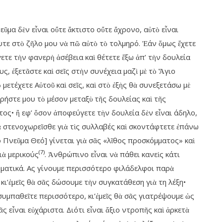
ῦμα δὲν εἶναι οὔτε ἄκτιστο οὔτε ἄχρονο, αὐτὸ εἶναι
τε στὸ ζῆλο μου νὰ πῶ αὐτὸ τὸ τολμηρό. Ἐάν ὅμως ἔχετε
ετε τὴν φανερὴ ἀσέβεια καὶ θέτετε ἔξω ἀπ’ τὴν δουλεία
υς, ἐξετᾶστε καὶ σεῖς στὴν συνέχεια μαζὶ μὲ τὸ Ἅγιο
 μετέχετε Αὐτοῦ καὶ σεῖς, καὶ στὸ ἐξὴς θὰ συνεξετάσω μὲ
ρήστε μου τὸ μέσον μεταξὺ τῆς δουλείας καὶ τῆς
τος• ἢ εφ’ ὅσον ἀποφεύγετε τὴν δουλεία δὲν εἶναι άδηλο,
ὰ στενοχωρεῖσθε γιὰ τὶς συλλαβές καὶ σκοντάφτετε ἐπάνω
ιο Πνεῦμα Θεό] γίνεται γιὰ σᾶς «λῖθος προσκόμματος» καὶ
(7)
ιὰ μερικούς
. Ἀνθρώπινο εἶναι νὰ πάθει κανεὶς κάτι
υματικά. Ας γίνουμε περισσότερο φιλάδελφοι παρὰ
ι’ἐμεῖς θὰ σᾶς δώσουμε τὴν συγκατάθεση γιὰ τη λέξη•
 συμπαθεῖτε περισσότερο, κι’ἐμεῖς θὰ σᾶς γιατρέψουμε ὡς
 εἶναι εὐχάριστα. Διότι εἶναι ἄξιο ντροπῆς καὶ ἀρκετὰ