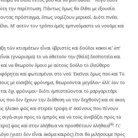
’ αὐτὴ τὴν περίπτωση. Πάντως ὅμως θὰ ἔλθει μὲ ἐξουσία
ένοντας πρόσταγμα, ὅπως νομίζουν μερικοί. Διότι πνέει
 θέλει. Μ’ αὐτὸν τὸν τρόπο ἐμεῖς εμπνεόμαστε νὰ νοοῦμε καὶ
 τῶν κτισμάτων εἶναι ὑβριστὲς καὶ δούλοι κακοὶ κι’ ἀπ’
ἶναι (γνώρισμα) τὸ νὰ ἀθετοῦν τὴν [θεία] δεσποτεία καὶ
καὶ νὰ θεωροῦν ὅμοιο μὲ αὐτοὺς δοῦλο τὸ ἐλεύθερο
οφόρητοι καὶ φωτισμένοι στὸ νοῦ. Ἐκεῖνοι ὅμως ποὺ καὶ Τὸ
ους μὲ εὐσεβές φρόνημα, θεωροῦνται μεγάλοι• ἀλλ’ ἐὰν τὸ
αι ὄχι φρόνιμοι• διότι ἐμπιστεύονται τὸ μαργαριτάρι
ους ποὺ δὲν ἔχουν τὴν διάθεση νὰ τὴν δεχθοῦν] καὶ σὲ ἀκοὴ
ς ἠλιακὸ φῶς καὶ στερεὰ τροφὴ σ’ ἐκείνους ποὺ πίνουν
ς σιγά-σιγὰ πρὸς τὰ ἐμπρός καὶ νὰ τοὺς ἀνεβάζει πρὸς τὰ
(6)
ερο] φῶς καὶ στὴν ἀλήθεια νὰ προσθέτουν ἀλήθεια
. Γι’
λόγο (γιατὶ δὲν εἶναι ἀκόμα καιρός) ἔτσι θὰ μιλήσουμε πρὸς