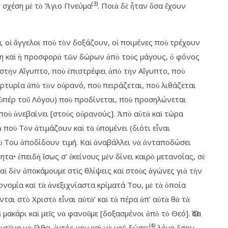
(3)
ν σχέση μὲ τὸ Ἅγιο Πνεύμα
. Ποιὰ δὲ ἦταν ὅσα ἔχουν
 οἱ ἄγγελοι ποὺ τὸν δοξάζουν, οἱ ποιμένες ποὺ τρέχουν
ση καὶ ἡ προσφορὰ τῶν δώρων ἀπὸ τοὺς μάγους, ὁ φόνος
στὴν Αἴγυπτο, ποὺ ἐπιστρέφει ἀπὸ τὴν Αἴγυπτο, ποὺ
αρτυρία ἀπὸ τὸν οὐρανό, ποὺ πειράζεται, ποὺ λιθάζεται
ς ὑπέρ τοῦ Λόγου) ποὺ προδίνεται, ποὺ προσηλώνεται
ποὺ ἀνεβαίνει [στοὺς οὐρανούς]. Ἀπὸ αὐτὰ καὶ τώρα
ποὺ Τὸν ἀτιμάζουν καὶ τὰ ὑπομένει (διότι εἶναι
ὺ Του ἀποδίδουν τιμή. Καὶ ἀναβάλλει νὰ ἀνταποδώσει
ητα• ἐπειδὴ ἴσως σ’ ἐκείνους μὲν δίνει καιρὸ μετανοίας, σὲ
αὶ δὲν ἀποκάμουμε στὶς θλίψεις καὶ στοὺς ἀγώνες γιὰ τὴν
ονομία καὶ τὰ ἀνεξιχνίαστα κρίματά Του, μὲ τὰ ὁποία
ται στὸ Χριστὸ εἶναι αὐτὰ’ καὶ τὰ πέρα ἀπ’ αὐτὰ θὰ τὰ
μακάρι καὶ μεῖς νὰ φανοῦμε [δοξασμένοι ἀπὸ τὸ Θεό]. Ὅσα
(4)
εῦμα νὰ ἔλθει ἐντός μου καὶ νὰ μοῦ δώσει
λόγο ὅσον