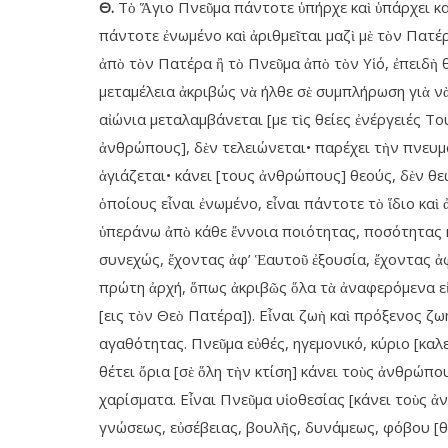
Θ.
Τὸ Ἅγιο Πνεῦμα πάντοτε ὑπήρχε καὶ ὑπάρχει καὶ 
πάντοτε ἐνωμένο καὶ ἀριθμεῖται μαζὶ μὲ τὸν Πατέρα
ἀπὸ τὸν Πατέρα ἢ τὸ Πνεῦμα ἀπὸ τὸν Υἱό, ἐπειδὴ 
μεταμέλεια ἀκριβώς νὰ ήλθε σὲ συμπλήρωση γιὰ νὰ
αἰώνια μεταλαμβάνεται [με τὶς θείες ἐνέργειές Το
ἀνθρώπους], δὲν τελειώνεται• παρέχει τὴν πνευμα
ἁγιάζεται• κάνει [τους ἀνθρώπους] θεούς, δὲν θε
ὁποίους εἶναι ἐνωμένο, εἶναι πάντοτε τὸ ἵδιο κα
ὑπεράνω ἀπὸ κάθε ἔννοια ποιότητας, ποσότητας 
συνεχώς, ἔχοντας ἀφ’ Ἑαυτοῦ ἐξουσία, ἔχοντας ἀ
πρώτη ἀρχή, ὅπως ἀκριβῶς ὅλα τὰ ἀναφερόμενα εἰ
[εις τὸν Θεὸ Πατέρα]). Εἶναι ζωὴ καὶ πρόξενος ζω
αγαθότητας. Πνεῦμα εὐθές, ηγεμονικό, κύριο [καλεῖ
θέτει ὄρια [σὲ ὅλη τὴν κτίση] κάνει τοὺς ἀνθρώπου
χαρίσματα. Εἶναι Πνεῦμα υἱοθεσίας [κάνει τοὺς ἀ
γνώσεως, εὐσέβειας, βουλῆς, δυνάμεως, φόβου [θ