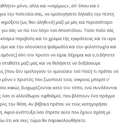
αθλήτε» μόνο, ἀλλὰ καὶ «νομίμως», ἀπ’ ὅπου καὶ ὁ
ῖ γιὰ τὴν πολιτεία σας, νὰ ὁμολογήσετε δηλαδὴ τὴν πίστη
κηρύξετε [ως θεὸ ἀληθινό] μαζὶ μὲ μᾶς καὶ περισσότερο
ρο γιὰ σᾶς νὰ πῶ τὸν λόγο τοῦ Αποστόλου. Τόσο πολὺ σᾶς
κόσμια περιβολὴ καὶ τὸ χρῶμα τῆς εγκράτειας καὶ τὰ ιερὰ
ισμὸ καὶ τὴν ολονύκτια ψαλμωδία καὶ τὴν φιλοπτωχία καὶ
σμένος] ἀπὸ τὸν Χριστὸ νὰ είμαι δέχομαι καὶ ο,τιδήποτε
 σταθεῖτε μαζὶ μας καὶ νὰ θελήσετε νὰ δοξάσουμε
ους [που δὲν ὁμολογοῦν τὸ ὁμοούσιο τοῦ Υἱού] τι πρέπει νὰ
 μόνο ὁ Χριστός ποὺ ζωοποιεῖ τοὺς νεκροὺς μπορεῖ ν’
ποῖοι κακώς διαχωρίζονται κατὰ τὸν τόπο, ἐνῶ συνδέονται
ὺς ὅσο οἱ ἀλλοίθωροι οφθαλμοί, ποὺ βλέπουν ἕνα πράγμα
ρὸς τὴν θέση. Αν βέβαια πρέπει νὰ τοὺς κατηγορήσει
ση. Αφοῦ ἀνέπτυξα ὅσο ἔπρεπε αὐτὰ ποὺ ἔχουν σχέση μὲ
ύω ὅτι καὶ σεις τώρα θὰ παρακολουθήσετε.