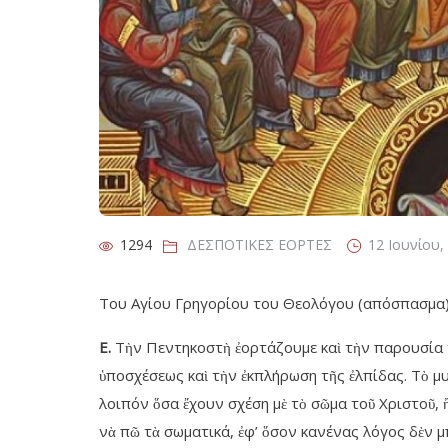
1294
1294
ΔΕΣΠΟΤΙΚΕΣ ΕΟΡΤΕΣ
ΔΕΣΠΟΤΙΚΕΣ ΕΟΡΤΕΣ
1294
ΔΕΣΠΟΤΙΚΕΣ ΕΟΡΤΕΣ
12 Ιουνίου,
Του Αγίου Γρηγορίου του Θεολόγου (απόσπασμα
Ε.
Τὴν Πεντηκοστὴ ἐορτάζουμε καὶ τὴν παρουσία 
ὑποσχέσεως καὶ τὴν ἐκπλήρωση τῆς ἐλπίδας. Τὸ μυ
λοιπόν ὅσα ἔχουν σχέση μὲ τὸ σῶμα τοῦ Χριστοῦ,
νὰ πῶ τὰ σωματικά, ἐφ’ ὅσον κανένας λόγος δὲν μπ