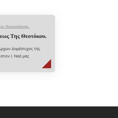
τε Περισσότερα..
εως Της Θεοτόκου.
Ἄρχων Δομέστιχος τῆς
στον Ι. Ναό μας