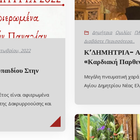
Δημήτρια
Ομιλίες
ΠΑ
Διαβάστε Περισσότερα..
κτωβρίου, 2022
Κ’ΔΗΜΗΤΡΙΑ- Αρχ
«Καρδιακή Παρθε
παιδίου Στην
Μεγάλη πνευματική χαρά 
Αγίου Δημητρίου Νέας Ελ
τος είναι αφιερωμένα
της Δακρυρροούσης και