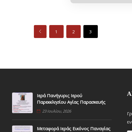
1
2
3
Α
Ιερά Πανήγυρις Ιερού
Παρεκκλησίου Αγίας Παρασκευής
23 Ιουλίου, 2026
Γρ
εν
Μεταφορά Ιεράς Εικόνος Παναγίας