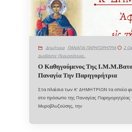
Δημήτρια
ΠΑΝΑΓΙΑ ΠΑΡΗΓΟΡΗΤΡΙΑ
2 Ο
Διαβάστε Περισσότερα..
Ο Καθηγούμενος Της Ι.Μ.Μ.Βατο
Παναγία Την Παρηγορήτρια
Στα πλαίσια των Κ’ ΔΗΜΗΤΡΙΩΝ τα οποία φέ
στο πρόσωπο της Παναγίας Παρηγορητρίας 
Μυροβλυζούσης, την