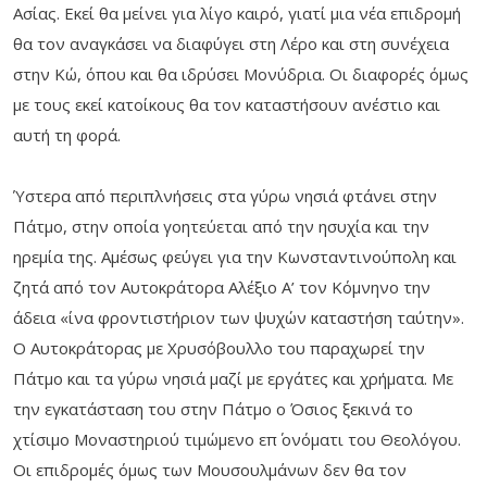
Ασίας. Εκεί θα μείνει για λίγο καιρό, γιατί μια νέα επιδρομή
θα τον αναγκάσει να διαφύγει στη Λέρο και στη συνέχεια
στην Κώ, όπου και θα ιδρύσει Μονύδρια. Οι διαφορές όμως
με τους εκεί κατοίκους θα τον καταστήσουν ανέστιο και
αυτή τη φορά.
Ύστερα από περιπλνήσεις στα γύρω νησιά φτάνει στην
Πάτμο, στην οποία γοητεύεται από την ησυχία και την
ηρεμία της. Αμέσως φεύγει για την Κωνσταντινούπολη και
ζητά από τον Αυτοκράτορα Αλέξιο Α’ τον Κόμνηνο την
άδεια «ίνα φροντιστήριον των ψυχών καταστήση ταύτην».
Ο Αυτοκράτορας με Χρυσόβουλλο του παραχωρεί την
Πάτμο και τα γύρω νησιά μαζί με εργάτες και χρήματα. Με
την εγκατάσταση του στην Πάτμο ο Όσιος ξεκινά το
χτίσιμο Μοναστηριού τιμώμενο επ΄ ονόματι του Θεολόγου.
Οι επιδρομές όμως των Μουσουλμάνων δεν θα τον