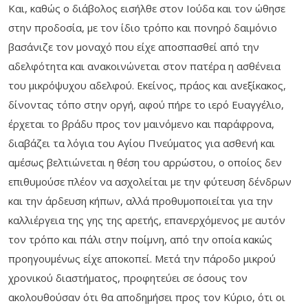
Και, καθώς ο διάβολος εισήλθε στον Ιούδα και τον ώθησε
στην προδοσία, με τον ίδιο τρόπο και πονηρό δαιμόνιο
βασάνιζε τον μοναχό που είχε αποσπασθεί από την
αδελφότητα και ανακοινώνεται στον πατέρα η ασθένεια
του μικρόψυχου αδελφού. Εκείνος, πράος και ανεξίκακος,
δίνοντας τόπο στην οργή, αφού πήρε το ιερό Ευαγγέλιο,
έρχεται το βράδυ προς τον μαινόμενο και παράφρονα,
διαβάζει τα λόγια του Αγίου Πνεύματος για ασθενή και
αμέσως βελτιώνεται η θέση του αρρώστου, ο οποίος δεν
επιθυμούσε πλέον να ασχολείται με την φύτευση δένδρων
και την άρδευση κήπων, αλλά προθυμοποιείται για την
καλλιέργεια της γης της αρετής, επανερχόμενος με αυτόν
τον τρόπο και πάλι στην ποίμνη, από την οποία κακώς
προηγουμένως είχε αποκοπεί. Μετά την πάροδο μικρού
χρονικού διαστήματος, προφητεύει σε όσους τον
ακολουθούσαν ότι θα αποδημήσει προς τον Κύριο, ότι οι