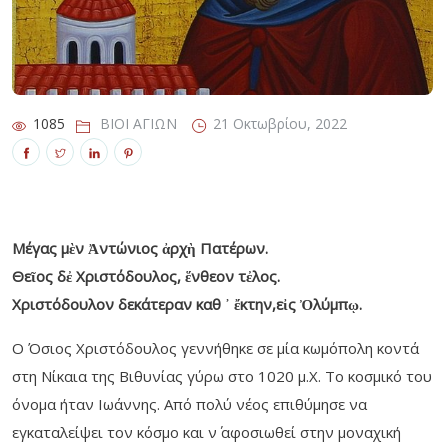
1085
ΒΙΟΙ ΑΓΙΩΝ
21 Οκτωβρίου, 2022
Μέγας μὲν Ἀντώνιος ἀρχὴ Πατέρων.
Θεῖος δἐ Χριστόδουλος, ἕνθεον τἐλος.
Χριστόδουλον δεκάτεραν καθ ᾿ ἔκτην,εἰς Ὀλύμπῳ.
Ο Όσιος Χριστόδουλος γεννήθηκε σε μία κωμόπολη κοντά
στη Νίκαια της Βιθυνίας γύρω στο 1020 μ.Χ. Το κοσμικό του
όνομα ήταν Ιωάννης. Από πολύ νέος επιθύμησε να
εγκαταλείψει τον κόσμο και ν΄ αφοσιωθεί στην μοναχική