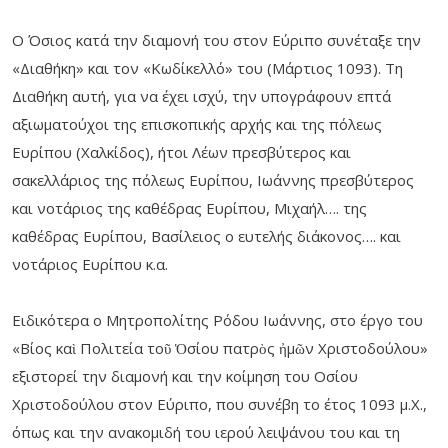
Ο Όσιος κατά την διαμονή του στον Εύριπο συνέταξε την
«Διαθήκη» και τον «Κωδίκελλό» του (Μάρτιος 1093). Τη
Διαθήκη αυτή, για να έχει ισχύ, την υπογράφουν επτά
αξιωματούχοι της επισκοπικής αρχής και της πόλεως
Ευρίπου (Χαλκίδος), ήτοι Λέων πρεσβύτερος και
σακελλάριος της πόλεως Ευρίπου, Ιωάννης πρεσβύτερος
και νοτάριος της καθέδρας Ευρίπου, Μιχαήλ…. της
καθέδρας Ευρίπου, Βασίλειος ο ευτελής διάκονος…. και
νοτάριος Ευρίπου κ.α.
Ειδικότερα ο Μητροπολίτης Ρόδου Ιωάννης, στο έργο του
«Βίος καὶ Πολιτεία τοῦ Ὁσίου πατρὸς ἠμῶν Χριστοδούλου»
εξιστορεί την διαμονή και την κοίμηση του Οσίου
Χριστοδούλου στον Εύριπο, που συνέβη το έτος 1093 μ.Χ.,
όπως και την ανακομιδή του ιερού λειψάνου του και τη