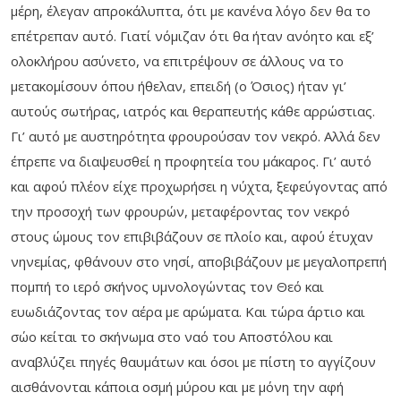
μέρη, έλεγαν απροκάλυπτα, ότι με κανένα λόγο δεν θα το
επέτρεπαν αυτό. Γιατί νόμιζαν ότι θα ήταν ανόητο και εξ’
ολοκλήρου ασύνετο, να επιτρέψουν σε άλλους να το
μετακομίσουν όπου ήθελαν, επειδή (ο Όσιος) ήταν γι’
αυτούς σωτήρας, ιατρός και θεραπευτής κάθε αρρώστιας.
Γι’ αυτό με αυστηρότητα φρουρούσαν τον νεκρό. Αλλά δεν
έπρεπε να διαψευσθεί η προφητεία του μάκαρος. Γι’ αυτό
και αφού πλέον είχε προχωρήσει η νύχτα, ξεφεύγοντας από
την προσοχή των φρουρών, μεταφέροντας τον νεκρό
στους ώμους τον επιβιβάζουν σε πλοίο και, αφού έτυχαν
νηνεμίας, φθάνουν στο νησί, αποβιβάζουν με μεγαλοπρεπή
πομπή το ιερό σκήνος υμνολογώντας τον Θεό και
ευωδιάζοντας τον αέρα με αρώματα. Και τώρα άρτιο και
σώο κείται το σκήνωμα στο ναό του Αποστόλου και
αναβλύζει πηγές θαυμάτων και όσοι με πίστη το αγγίζουν
αισθάνονται κάποια οσμή μύρου και με μόνη την αφή