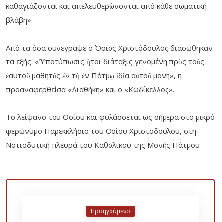
καθαγιάζονται και απελευθερώνονται από κάθε σωματική
βλάβη».
Από τα όσα συνέγραψε ο Όσιος Χριστόδουλος διασώθηκαν
τα εξής: «Ὑποτύπωσις ἤτοι διάταξις γενομένη πρὸς τοὺς
ἐαυτοῦ μαθητᾶς ἐν τὴ ἐν Πάτμῳ ἰδὶα αὐτοῦ μονή», η
προαναφερθείσα «Διαθήκη» και ο «Κωδίκελλος».
Το λείψανο του Οσίου και φυλάσσεται ως σήμερα στο μικρό
φερώνυμο Παρεκκλήσιο του Οσίου Χριστοδούλου, στη
Νοτιοδυτική πλευρά του Καθολικού της Μονής Πάτμου
Προηγούμενο