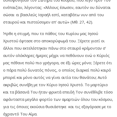
δολοφόνησαν τον Σωτήρα του κόσμου, που λίγο πριν Τον
ενέπαιζαν, λέγοντας: «Άλλους έσωσεν, εαυτόν ου δύναται
σώσαι· ει βασιλεύς Ισραήλ εστί, καταβάτω νυν από του
σταυρού και πιστεύσομεν επ’ αυτώ» (Μθ. 27, 42).
Ήρθε η στιγμή, που το πάθος του Κυρίου μας Ιησού
Χριστού έφτασε στο αποκορύφωμά του. Ξέρετε γιατί οι
άλλοι που εκτελέστηκαν πάνω στο σταυρό κρέμονταν σ’
αυτόν ολόκληρες ήμερες μέχρι να πεθάνουν ενώ ο Κύριός
μας πέθανε πολύ πιο γρήγορα, σε έξι ώρες μόνο; Ξέρετε ότι
ο πάρα πολύ δυνατός πόνος, ο οποίος διαρκεί πολύ καιρό
μπορεί και μόνο αυτός να γίνει αιτία του θανάτου; Αυτό
ακριβώς συνέβη με τον Κύριο Ιησού Χριστό. Το μαρτύριο
και τα βάσανά Του ήταν φρικτά επειδή Τον συνέθλιβε τόσο
αφάνταστα μεγάλο φορτίο των αμαρτιών όλου του κόσμου,
για τις όποιες εκούσια θυσιάστηκε και τις εξαγόρασε με το
άχραντό Του Αίμα.