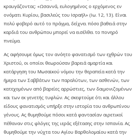
κραυγάζοντας: «Ωσαννά, ευλογημένος ο ερχόμενος εν
ονόματι Κυρίου, βασιλεύς του Ισραήλ» (Ιω. 12, 13). Είναι
πολύ φοβερό αυτό το πράγμα, δείχνει πόσο βαθειά στην
καρδιά του ανθρώπου μπορεί να εισέλθει το πονηρό
πνεύμα.
Ας αφήσουμε όμως τον ανόητο φανατισμό των εχθρών του
Χριστού, οι οποίοι θεωρούσαν βαρειά αμαρτία και
κατάργηση του Μωσαϊκού νόμου την θεραπεία κατά την
ήμερα των Σαββάτων των παραλύτων, των ασθενών, των
κατεχομένων από βαρείες αρρώστιες, των δαιμονιζομένων
και των εκ γενετής τυφλών. Ας σκεφτούμε ότι και άλλου
είδους φανατισμός υπήρξε στην ιστορία του ανθρωπίνου
γένους. Ας θυμηθούμε πόσοι κατά φαντασίαν αιρετικοί
πέθαναν στις φλόγες της ιεράς εξέτασης στην Ισπανία. Ας
θυμηθούμε την νύχτα του Αγίου Βαρθολομαίου κατά την