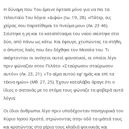
Η δύναμη που Του έμεινε έφτασε μόνο για να πει τα
τελευταία Του λόγια: «Διψώ» (Ιω. 19, 28). «Πάτερ, εις
χείρας σου παρατίθεμαι το πνεύμα μου» (Λκ. 23 46).
Σείστηκε η γη και το καταπέτασμα του ναού σκίστηκε στα
δύο, από πάνω ως κάτω. Και έφευγε, χτυπώντας τα στήθη,
ο άπιστος λαός που δεν δέχθηκε τον Μεσσία του. Τι
σκέφτονταν οι ανόητοι αυτοί φανατικοί, οι οποίοι λίγο
πριν φώναζαν στον Πιλάτο: «Σταύρωσον σταύρωσον
αυτόν» (Λκ. 23, 21). «Το αίμα αυτού εφ’ ημάς και επί τα
τέκνα ημών» (Μθ. 27, 25). Έχουν καταλάβει άραγε ότι ο
ίδιος ο σατανάς με το στόμα τους φώναζε τα φοβερά αυτά
λόγια;
Οι ίδιοι άνθρωποι λίγο πριν υποδέχονταν πανηγυρικά τον
Κύριο Ιησού Χριστό, στρώνοντας στην οδό τα ιμάτιά τους
και κρατώντας στα χέρια τους κλαδιά φοινικιάς και