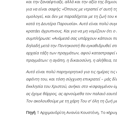
και την ξαναέφτιαξε, αλλά και την αξία της δημιο
για να είναι σαφής: «Όποιος με ντραπεί σ’ αυτή τ
ομολογεί, και δεν με παραδέχεται με τη ζωή του 
κατά τη Δευτέρα Παρουσία». Αυτό είναι πολύ συγκ
κρατάει άγρυπνους. Και για να μη νομίζουν ότι ο
συμπλήρωσε: «Ανάμεσά σας υπάρχουν κάποιοι που
δηλαδή μετά την Πεντηκοστή θα εγκαθιδρυθεί στη
αρχαία τάξη των πραγμάτων, αφού καταστραφεί κα
πραγμάτων: η αγάπη, η δικαιοσύνη, η αλήθεια, τ
Αυτό είναι πολύ παρηγορητικό για τις ημέρες τις
αφέντη του, και τόση σύγχυση επικρατεί – μάς δίν
Εκκλησία του Χριστού, ανήκει στο «ἐσφαγμένον ἀρ
ας έχομε θάρρος, ας αρνούμεθα τον παλαιό εαυτό
Τον ακολουθούμε με τη χάρη Του σ’ όλη τη ζωή μα
Πηγή
: † Αρχιμανδρίτη Ανανία Κουστένη, Το κήρυγμ