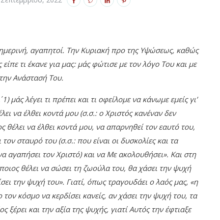
ημερινή, αγαπητοί. Την Κυριακή προ της Υψώσεως, καθώς
 είπε τι έκανε για μας: μάς φώτισε με τον λόγο Του και με
 την Ανάστασή Του.
 1) μάς λέγει τι πρέπει και τι οφείλομε να κάνωμε εμείς γι’
λει να έλθει κοντά μου (σ.σ.: ο Χριστός κανέναν δεν
ος θέλει να έλθει κοντά μου, να απαρνηθεί τον εαυτό του,
ον σταυρό του (σ.σ.: που είναι οι δυσκολίες και τα
να αγαπήσει τον Χριστό) και να Με ακολουθήσει». Και στη
Όποιος θέλει να σώσει τη ζωούλα του, θα χάσει την ψυχή
σει την ψυχή του». Γιατί, όπως τραγουδάει ο λαός μας, «η
 τον κόσμο να κερδίσει κανείς, αν χάσει την ψυχή του, τα
ος ξέρει και την αξία της ψυχής, γιατί Αυτός την έφτιαξε