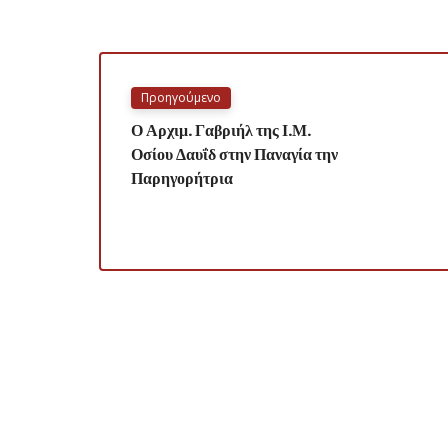
Προηγούμενο
Ο Αρχιμ. Γαβριήλ της Ι.Μ.
Οσίου Δαυΐδ στην Παναγία την
Παρηγορήτρια