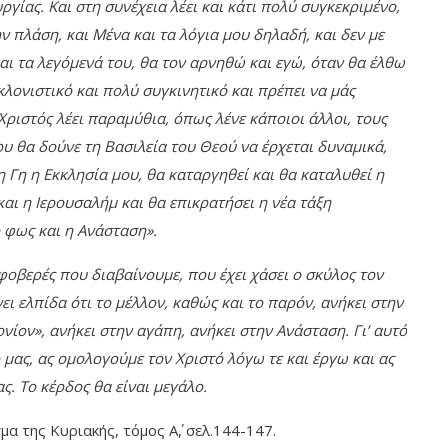
υργίας. Και στη συνέχεια λέει και κάτι πολύ συγκεκριμένο,
ην πλάση, και Μένα και τα λόγια μου δηλαδή, και δεν με
και τα λεγόμενά του, θα τον αρνηθώ και εγώ, όταν θα έλθω
λονιστικό και πολύ συγκινητικό και πρέπει να μάς
 Χριστός λέει παραμύθια, όπως λένε κάποιοι άλλοι, τους
 θα δούνε τη Βασιλεία του Θεού να έρχεται δυναμικά,
 Γη η Εκκλησία μου, θα καταργηθεί και θα καταλυθεί η
ι η Ιερουσαλήμ και θα επικρατήσει η νέα τάξη
ο φως και η Ανάσταση».
 φοβερές που διαβαίνουμε, που έχει χάσει ο σκύλος τον
ει ελπίδα ότι το μέλλον, καθώς και το παρόν, ανήκει στην
νίον», ανήκει στην αγάπη, ανήκει στην Ανάσταση. Γι’ αυτό
 μας, ας ομολογούμε τον Χριστό λόγω τε και έργω και ας
ς. Το κέρδος θα είναι μεγάλο.
α της Κυριακής, τόμος Α΄, σελ.144-147.