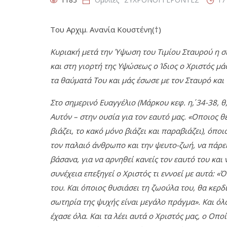
Του Αρχιμ. Ανανία Κουστένη(†)
Kυριακή μετά την Ύψωση του Τιμίου Σταυρού η σ
και στη γιορτή της Υψώσεως ο Ίδιος ο Χριστός μάς
τα θαύματά Του και μάς έσωσε με τον Σταυρό και
Στο σημερινό Ευαγγέλιο (Μάρκου κεφ. η΄, 34-38, θ΄,
Αυτόν – στην ουσία για τον εαυτό μας. «Οποιος θέ
βιάζει, το κακό μόνο βιάζει και παραβιάζει), όποι
τον παλαιό άνθρωπο και την ψευτο-ζωή, να πάρει τ
βάσανα, για να αρνηθεί κανείς τον εαυτό του και 
συνέχεια επεξηγεί ο Χριστός τι εννοεί με αυτά: «
του. Και όποιος θυσιάσει τη ζωούλα του, θα κερδί
σωτηρία της ψυχής είναι μεγάλο πράγμα». Και όλο
έχασε όλα. Και τα λέει αυτά ο Χριστός μας, ο Οποί