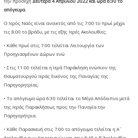
την προσεχή
Δευτέρα 4 Απριλίου 2022 και ώρα 6:30 το
απόγευμα
.
Ο Ιερός Ναός είναι ανοικτός από τις 7:00 το πρωί μέχρι
τις 8:00 το βράδυ, με τις εξής Ιερές Ακολουθίες:
• Κάθε πρωί στις 7:00 τελείται Λειτουργία των
Προηγιασμένων Δώρων ενώ
• Στις 11:00 τελείται η Ιερά Παράκληση ενώπιον της
Θαυματουργού Ιεράς Εικόνος της Παναγίας της
Παρηγορητρίας.
• Το απόγευμα ώρα 6:30 τελείται το Μέγα Απόδειπνο μετά
της Ιεράς Παρακλήσεως προς την Παναγία την
Παρηγορήτρια.
• Κάθε Παρασκευή στις 7:00 το απόγευμα τελείται η Α΄
Ακολουθία των Χαιρετισμών και στις 8:45 η Β΄ Ακολουθία